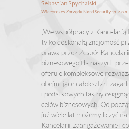
Sebastian Spychalski
Wiceprezes Zarządu Nord Security sp. z o.o.
„We współpracy z Kancelarią 
tylko doskonałą znajomość pr
prawa przez Zespół Kancelarii
biznesowego tła naszych prze
oferuje kompleksowe rozwiąza
obejmujące całokształt zaga
i podatkowych tak by osiągn
celów biznesowych. Od począ
już wiele lat możemy liczyć n
Kancelarii, zaangażowanie i c